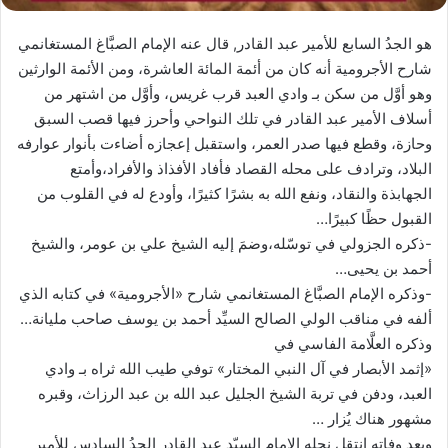
هو الجدُ السابع للأمير عبد القادر, قال عنه الإمام الصبَّاغ المستغانمي
شارح الأجرومية أنه كان من أئمة المائة العاشرة، ومن الأئمة الوارثين
وهو أوَّل من سكن بـ وادي العبد قرب غريس، وأوَّل من اشتهر من
أسلاف الأمير عبد القادر في تلك النواحي وأحرز فيها قصب السبق
وحازة، وقطع فيها صدر العمر، واستقبل إعجازه أضاءت بأنوار عوارفه
البلاد، وترادف على محله القصاد فأفاد الأفذاذ والأفراد،وأمتع
الجهابذة والنقاد، ونفع الله به بشرًا كثيرًا، وأودع له في القلوب من
القبول حظًا كبيرًا…
-ذكره الجزولي في توسّله،وضمَ إليه الشيخ علي بن عومر، والشيخ
أحمد بن يحيى…
-وذكره الإمام الصبَّاغ المستغانمي شارح «الأجرومية» في كتابه الذي
ألفه في مناقب الولي الصالح السيِّد أحمد بن يوسف صاحب مليانة…
وذكره العلَّامة الفاسي في
«إثمد الأبصار في آل النبي المختار» توفي طيب الله ثراه بـ وادي
العبد، ودفن في تربة الشيخ الجليل عبد الله بن عبد الرزاث، وقبره
مشهور هناك يُزار …
وبعد وفاته انتقل نجله الإمام السيّد عبد القادر الجدُ السادس للأمير