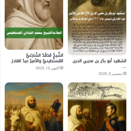
الشَّيخُ مُحَمَّدٌ الشّاذِليُّ
الشهيد أبو بكر بن محيي الدين
القَسَنْطينيُّ والأميرُ عبدُ القادرَ.
…
أكتوبر 13, 2025
ديسمبر 5, 2025