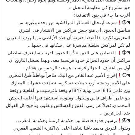
حق مشروع في مقاومة المحتل…
أغرب ما جاء في بنود الاتفاقية:
◥⓵
سرعة ارتحال العساكر المراكشية من وجدة وغيرها من
مناطق الحدود، أي منع جيش مراكش من الانتشار في الشرق
المغربي،فكيف إذا أضفنا حقيقة أن هذه الأراضي من الريف المغربي
لم تكن لمراكش سلطة مباشرة على سكانها في حينها…
◥⓶
القصاص على الذين تعدَّوا الحدود الفرنسية،ليعترف سلطان
مراكش أن حدود الجزائر حدود فرنسية معه، وبهذا يسجل التاريخ أن
أول من اعترف بالجزائر فرنسية هو عبد الرحمن بن هشام…
◥⓷
إخراج الأمير عبد القادر من البلاد ظاهراً،وباطناً شَنَّ المخزن
على الأمير وجيشه أربع حملات عسكرية، تضمَّنت عشرات المعارك
بين عامي 1845حتى نهاية 1847م،وقعة تافرسيت و القلعية و وقعة
بنو عامر أطراف فاس وسلوان وملوية، استشهد فيها أغلبية الجيش
المحمدي،فضلاً عن رمي الفتن والدسائس وتقليب وتأجيج كل القبائل
ضد الجزائريين…
◥⓸
ترسيم حدود فاصلة بين حكومة فرنسا وحكومة المغرب،
ويقول الفريق محمد باشا شاهداً على أن أكثرية الشعب المغربي