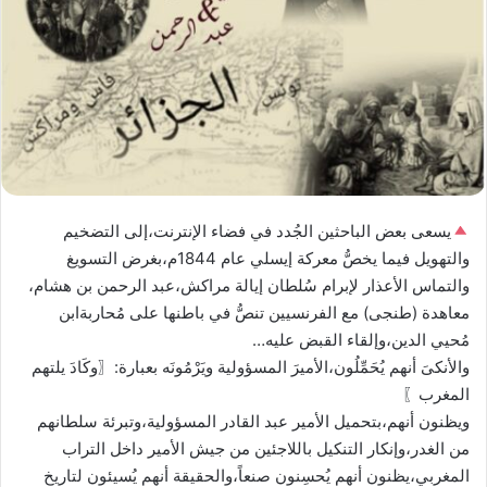
يسعى بعض الباحثين الجُدد في فضاء الإنترنت،إلى التضخيم
والتهويل فيما يخصُّ معركة إيسلي عام 1844م،بغرض التسويغ
والتماس الأعذار لإبرام سُلطان إيالة مراكش،عبد الرحمن بن هشام،
معاهدة (طنجى) مع الفرنسيين تنصُّ في باطنها على مُحاربةابن
مُحيي الدين،وإلقاء القبض عليه…
والأنكىَ أنهم يُحَمِّلُون،الأميرَ المسؤولية ويَرْمُونَه بعبارة:〖وكَادَ يلتهم
المغرب〗
ويظنون أنهم،بتحميل الأمير عبد القادر المسؤولية،وتبرئة سلطانهم
من الغدر،وإنكار التنكيل باللاجئين من جيش الأمير داخل التراب
المغربي،يظنون أنهم يُحسِنون صنعاً،والحقيقة أنهم يُسيئون لتاريخ