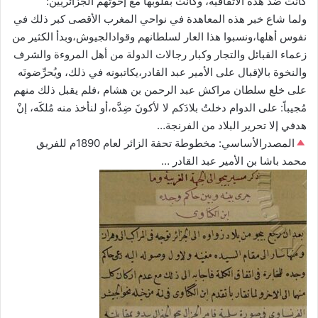
كانت ضدَّ هذه الاتفاقية، وكانت بقلوبها مع إخوتهم الجزائريين:
ولما شاع خبر هذه المعاهدة في نواحي المغرب الأقصى كبر ذلك في
نفوس أهلها،ونسبوا هذا العار لسلطانهم وقوادالجيوش،وبدأ الكثير من
زعماء القبائل والتجار وكبار رجالات الدولة من أهل المروءة والشرف
والنخوة بالإقبال على الأمير عبد القادر،يكاتبونه في ذلك، ويُحرِّضونَه
على خلع سلطان مراكش عبد الرحمن بن هشام ،فلم يقبل ذلك منهم
مُجيباً: على الدوام دخلتُ بلادَكم لا لأكونَ ضِدَّه،أو لنأخذ منه مُلكَه، إنْ
هدفي إلا تحرير البلاد من الفرنجة…
المصدرالأساسي: مخطوطة تحفة الزائر لعام 1890م للفريق
محمد باشا بن الأمير عبد القادر …