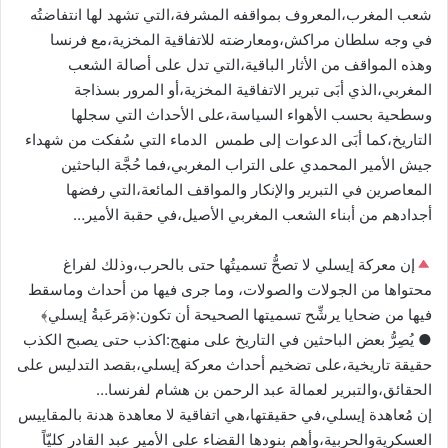
شعب المغرب،المعروف بمواقفه المشرفة،التي تشهد لها انتفاضتُه
في وجه سلطان مراكش،ومعارضته للاتفاقية المخزية،مع فرنسا
وهذه المواقف من الأثار الباقية،التي تدل على أصالة الشعب
المغربي،الذي أبَى تبرير الاتفاقية المخزية،أو المرور بسذاجة
وسطحية بحسب الأهواء السياسة،على الأحداث التي سجلها
التاريخ،كما أبَى الدعوات إلى طمس الدماء التي سُفكت من شهداء
جيش الأمير المحمدي على التراب المغربي،فما حُجَّة الباحثين
المعاصرين في التبرير والإنكار والمواقف المائعة،التي رفضها
أجدادهم من أبناء الشعب المغربي الأصيل،في حقبة الأمير…
إن معركة إيسلي لا تصحُّ تسميتُها حتى بالحرب،وذلك لفراغ
محتواها من الجولات والصولات، وما جرى فيها من أحداث وماسقط
فيها من ضحايا يرشِّح تسميتها الصحيحة أن تكون:﴿مَرعَبةُ إيسلي﴾
● يُصِرُّ بعض الباحثين في التاريخ على منهج:اكذب حتى يصبح الكذب
حقيقة تاريخية،على تضخيم أحداث معركة إيسلي،بقصد التدليس على
الحقائق،والتبرير لعمالة عبد الرحمن بن هشام لفرنسا…
إن مُعاهدة إيسلي،في حقيقتها،هي اتفاقية لا معاهدة هدنة بالمقاييس
العسكريةوالحربية،وأهم بنودها القضاء على الأمير عبد القادر كليّاً