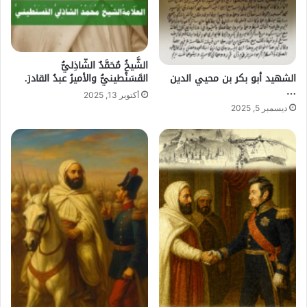
الشَّيخُ مُحَمَّدٌ الشّاذِليُّ
الشهيد أبو بكر بن محيي الدين
القَسَنْطينيُّ والأميرُ عبدُ القادرَ.
…
أكتوبر 13, 2025
ديسمبر 5, 2025