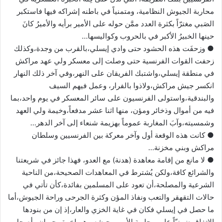
محاربة الجيوش النظامية، ومتمنياً في باطنه إشراكه فيها فاستكبر
الصَبي مغترّاً بكثرة العدد ممَّن حوله على الأمير برأيه والأميرُ كانَ
حينها الخبيرُ الأكبر في بالحروب وكواليسها…
● وزحفَت هذه الحشود حتى وادي إيسلي،بالقرب من وجدة،وكذلك
زحفت القوات الفرنسية حتى وصلت إلى معسكر ولي عهد مراكش
في منطقة إيسلي،واشتبك الفريقان على النهر،وفي آخر ذلك النهار
انكسر جيش مراكش،ولاذوا بالفرار، وعمل فيهم السيف
والبندقية،واستولى الفرنسيون على سائر المعسكر في يوم واحد،بما
فيه من أموال وذخائر ومؤن، منها اثنا عشر مدفعاً،وخيمة ولي العهد
وشمسيته،وآبَ المغاربة عموماً بهزيمة شنعاء إلى آخر الدهر…
● كانت هذه الوقعة أول وآخر معركة بين الفرنسيين وسلطان
مراكش وبني مخزنة…
● لا مانع من إقامة معاهدة (هدنة) مع العدو، فهذا جائز في شريعتنا
والشرائع كافة،ولكن يُشترط في المعاهدات الصحيحة،من الناحية
الشرعية والمصلحة،أن تعود على المسلمين بفائدة،كأن تأتي في
حالات التقهقر والتعب ونفاذ المؤن وكثرة الجرحى وراحة الجيوش،أما
ما حصل في إيسلي فكان في غاية الخزي والعار،إذ إن من بنودها
الاتفاق ضمنيّاً على محاربة الأمير وجيشه،وهم إخوة وجيران وأصحاب