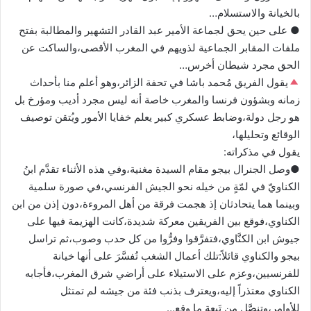
بالخيانة والاستسلام…
● على حين يحق لجماعة الأمير عبد القادر التشهير والمطالبة بفتح
ملفات المقابر الجماعية لذويهم في المغرب الأقصى،والساكت عن
الحق مجرد شيطان أخرس…
يقول الفريق مُحمد باشا في تحفة الزائر،وهو أعلم منا بأحداث
زمانه وبشؤون فرنسا والمغرب خاصة أنه ليس مجرد أديب ومؤرخ بل
هو رجل دولة،وضابط عسكري كبير يعلم خفايا الأمور ويُتقن توصيف
الوقائع وتحليلها،
يقول في مذكراته:
●وصل الجنرال بيجو مقام السيدة مغنية،وفي هذه الأثناء تقدَّم ابنُ
الكناويّ في لمّةٍ من خيله نحو الجيش الفرنسي،في صورة سلمية
وبينما هما يتحادثان إذ هجمت فرقة من أهل المروءة،دون إذن من ابن
الكناوي،فوقع بين الفريقين معركة شديدة،كانت الهزيمة فيها على
جيوش ابن الكنَّاوي،فتفرَّقوا وفرُّوا من كل حدب وصوب،ثم تراسل
بيجو والكناوي قائلاً:تلك أعمال الشغب تُفسَّرَ على أنها خيانة
للفرنسيين،وعزم على الاستيلاء على أراضي شرق المغرب،فأجابه
الكناوي معتذراً إليه،ويعترف بذنب فئة من جيشه لم تمتثل
للأوامر،وتنصَّل من تَبِعة ما وقع…