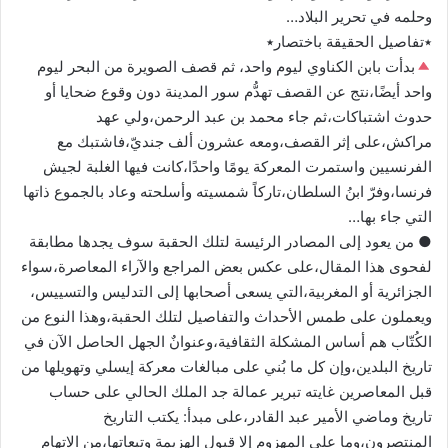
وحلمه في تحرير البلاد…
٭تفاصيل الحقيقة باختصار٭
بدأت بابن الكناوي ليوم واحد، ثم قصف الصويرة من البحر ليوم
واحد أيضًا،نتج عن القصف تهدُّم سور المدينة دون وقوع ضحايا أو
حدوث اشتباكات،ثم جاء محمد بن عبد الرحمن،ولي عهد
مراكش،على إثر القصف،ومعه عشرون ألف جنديّ،فاشتبك مع
الفرنسيين واستمرت المعركة يومًا واحدًا،كانت فيها الغلبة لجيش
فرنسا،وفرّ ابنُ السلطان،تاركاً شمسيته وأسلحته وعاد بالجموع ذاتها
التي جاء بها…
● من يعود إلى المصادر الرئيسة لتلك الحقبة سوف يجدها مطابقة
لفحوى هذا المقال،على عكس بعض المراجع والآراء المعاصرة،سواء
الجزائرية أو المغربية،التي يسعى أصحابها إلى التدليس والتسييس،
ويعملون على طمس الأحداث والتفاصيل لتلك الحقبة،وهذا النوع من
الكُتّاب هم أساس المشكلة الثقافية،وعنوانٌ الجهل الحاصل الآن في
تاريخ البلدين،وإن كل ما بُني على مبالغات معركة إيسلي وتهويلها من
قبل المعاصرين غايته تبرير عمالة جد الملك الحالي على حساب
تاريخ وماضي الأمير عبد القادر،على مبدأ: يكتب التاريخ
المنتصرون،وما على المهزوم إلا قبول الهزيمة وتبعاتها،من الاتهام