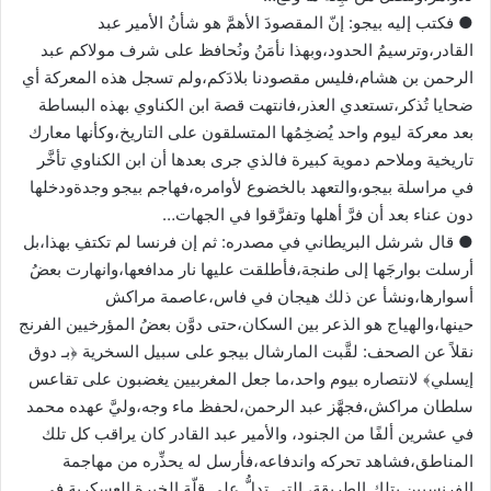
● فكتب إليه بيجو: إنّ المقصودَ الأهمَّ هو شأنُ الأمير عبد
القادر،وترسيمُ الحدود،وبهذا نأمَنُ ونُحافظ على شرف مولاكم عبد
الرحمن بن هشام،فليس مقصودنا بلادَكم،ولم تسجل هذه المعركة أي
ضحايا تُذكر،تستعدي العذر،فانتهت قصة ابن الكناوي بهذه البساطة
بعد معركة ليوم واحد يُضخِمُها المتسلقون على التاريخ،وكأنها معارك
تاريخية وملاحم دموية كبيرة فالذي جرى بعدها أن ابن الكناوي تأخَّر
في مراسلة بيجو،والتعهد بالخضوع لأوامره،فهاجم بيجو وجدةودخلها
دون عناء بعد أن فرَّ أهلها وتفرَّقوا في الجهات…
● قال شرشل البريطاني في مصدره: ثم إن فرنسا لم تكتفِ بهذا،بل
أرسلت بوارجَها إلى طنجة،فأطلقت عليها نار مدافعها،وانهارت بعضُ
أسوارها،ونشأ عن ذلك هيجان في فاس،عاصمة مراكش
حينها،والهياج هو الذعر بين السكان،حتى دوَّن بعضُ المؤرخيين الفرنج
نقلاً عن الصحف: لقَّبت المارشال بيجو على سبيل السخرية ﴿بـ دوق
إيسلي﴾ لانتصاره بيوم واحد،ما جعل المغربيين يغضبون على تقاعس
سلطان مراكش،فجهَّز عبد الرحمن،لحفظ ماء وجه،وليَّ عهده محمد
في عشرين ألفًا من الجنود، والأمير عبد القادر كان يراقب كل تلك
المناطق،فشاهد تحركه واندفاعه،فأرسل له يحذِّره من مهاجمة
الفرنسيين بتلك الطريقة، التي تدلُّ على قِلّة الخبرة العسكرية في