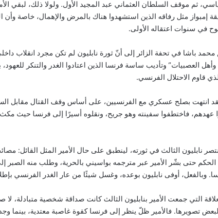
اسي، ثم موقف السلطان العثماني عبد المجيد الأول. ولولا ذلك، لبقي الأ
ة إمبواز مثل رفاقه الذين استشهدوا هناك بالمرض والإهمال، خاصة وأن ال
ح في سنوات اعتقاله الأولى.
محمد باشا في تحفة الزائر إلى أنّ ثورة نابليون لم تكن مجرد انقلاب داخلي
أهل العصبيات” وتأديب ساسة فرنسا الذين اعتادوا الغدر والتنكر للعهود، ب
ي قاوم الاحتلال الفرنسي.
 فقد انتهت بصلح عسكري مع الفرنسيين، على أساس وقف القتال مقابل السم
ا عهدهم، فاختطفوا سفينته وهو جريح، ونقلوه أسيرًا إلى فرنسا حيث مك
نتصر نابليون الثالث في ثورته، لينطبق على حال الأمير المثل القائل: مصا
 الحكم حتى بشّر الأمير عبر مترجمه بواسيني بالحرية، وطلب منه الصبر إ
. وبالفعل، أوفى نابليون بوعده، وغسل شيئًا من عار الغدر الفرنسي بإطلا
علاقة التي جمعت الأمير بنابليون الثالث كانت صداقة شخصية متبادلة، لا صد
بعض تصويرها. فالأمير ظلّ ينظر إلى فرنسا كقوة غاصبة معتدية، بينما وج