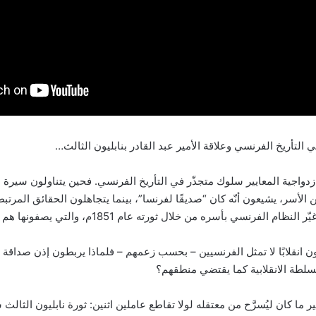
ي التأريخ الفرنسي وعلاقة الأمير عبد القادر بنابليون الثالث…
زدواجية المعايير سلوك متجذّر في التأريخ الفرنسي. فحين يتناولون سيرة ال
الأسر، يشيعون أنّه كان “صديقًا لفرنسا”، بينما يتجاهلون الحقائق المرتب
لفرنسي بأسره من خلال ثورته عام 1851م، والتي يصفونها هم أنفسهم بالانقلاب.
ون انقلابًا لا تمثل الفرنسيين – بحسب زعمهم – فلماذا يربطون إذن صداقة ال
لسلطة الانقلابية كما يقتضي منطقهم؟