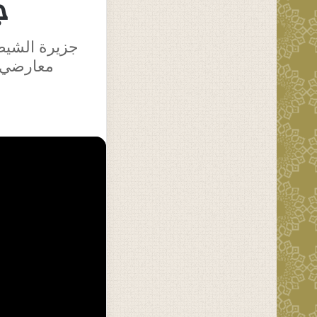
ج
جزيرة الشيطا
معارضي ث