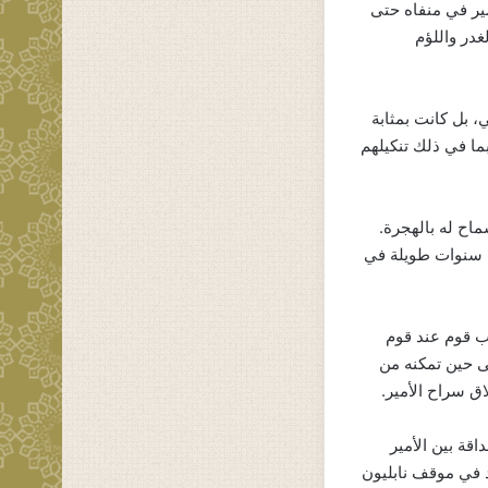
مير في منفاه حتى
غدر واللؤم
، بل كانت بمثابة
ما في ذلك تنكيلهم
اح له بالهجرة.
ث سنوات طويلة في
ئب قوم عند قوم
لى حين تمكنه من
ق سراح الأمير.
اقة بين الأمير
د في موقف نابليون