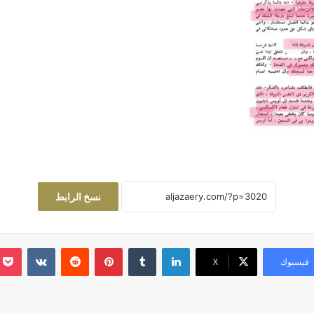
نسخ الرابط
لينكدإن
‏Tumblr
بينتيريست
‏Reddit
‏VKontakte
فيسبوك
‫X