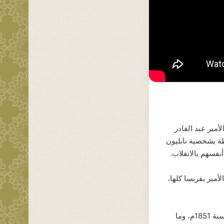
أمير عبد القادر
طة بشخصية نابليون
أمير بفرنسا كلها،
والحقيقة أنّ الأمير ما كان ليُسرَّح من معتقله لولا تقاطع عاملين اثنين: ثورة نابليون الثالث سنة 1851م، وما