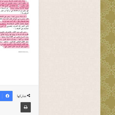
شاركها
طباعة