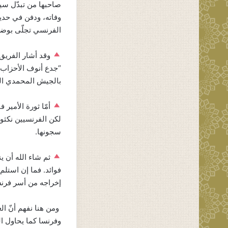
صاحبها من تبدّل سي
وفاته، ودفن في حديق
الفرنسي تجلّى بوضو
وقد أشار الفريق 
“جدع أنوف الأحزاب و
بالجيش المحمدي الذ
أمّا ثورة الأمير
لكن الفرنسيين نكثو
سجونها.
ثم شاء الله أن ي
فوائد. فما إن استلم
إخراجه من أسر فرنسا
ومن هنا نفهم أنّ ال
وفرنسا كما يحاول ال