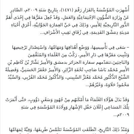
أُشْهِرَتِ المُؤَسَّسَةُ بِالقَرَارِ رَقْمَ (١٤٧١)، بِتَارِيخِ سَنَةِ ٢٠٠٩م، الصَّادِرِ
عَنْ وِزَارَةِ الشُّؤُونِ الاِجْتِمَاعِيَّةِ وَالعَمَلِ، وَقَدْ جُعِلَ مَقَرُّهَا فِي إِحْدَى أَهَمِّ
الدُّورِ التَّارِيخِيَّةِ لِلأَمِيرِ، وَذَلِكَ فِي حَيِّ العِمَارَةِ الجَوَّانِيَّةِ، أَعْرَقِ أَحْيَاءِ
مَدِينَةِ دِمَشْقَ القَدِيمَةِ، فِي زُقَاقِ نَقِيبِ الأَشْرَافِ…
– سَعَى فِي تَأْسِيسِهَا، وَوَضْعِ أَهْدَافِهَا وَمَهَامِّهَا، وَاسْتِصْدَارِ تَرْخِيصِهَا
وَتَثْبِيتِ مَقَرِّهَا فِي دَارِ الأَمِيرِ، رَكْبٌ مِنَ العُلَمَاءِ وَالمُثَقَّفِينَ
وَالبَاحِثِينَ،
تتقدّمهم سفارة الجزائر بدمشق
وَالأَمِيرُ بَشَّارُ بْنُ كَاظِم بْنِ
الأَمِيرِ مُحَمَّد بَاشَا صَاحِبِ تُحْفَةِ
الزَّائِرِ، وَالأَمِيرُ جَعْفَرُ الحَسَنِيُّ، وَفَضِيلَةُ
الشَّيْخِ الدُّكْتُورِ مُحَمَّد مُعْتَزِّ السَّبِيني، وَالدُّكْتُورُ مُحَمَّد القُرْبِي، وَالسَّيِّدُ
مَحْمُودُ حَلَاوَةَ، وَغَيْرُهُمْ…
وَقَدْ بَذَلَ هَؤُلَاءِ العُلَمَاءُ مَا أَمْكَنَهُم مِنْ جُهُودٍ وَسَعْيٍ دَؤُوبٍ، حَتَّى أَثْمَرَتْ
تِلْكَ المَسَاعِي إِعْلَانَ حَفْلِ الإِشْهَارِ وَوِلَادَةَ المُؤَسَّسَةِ فِي سَنَةِ
٢٠٠٩م…
وَمُنْذُ ذَلِكَ التَّارِيخِ، انْطَلَقَتِ المُؤَسَّسَةُ تَتَلَمَّسُ طَرِيقَهَا، وَفِيَّةً لِمَهَامِّهَا