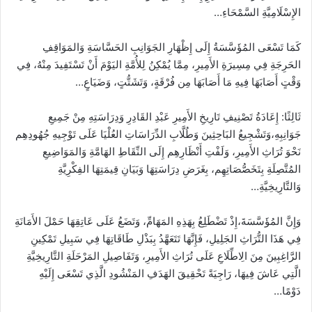
الإِسْلَامِيَّةِ السَّمْحَاءِ…
كَمَا تَسْعَى المُؤَسَّسَةُ إِلَى إِظْهَارِ الجَوَانِبِ الحَسَّاسَةِ وَالمَوَاقِفِ
الحَرِجَةِ فِي مِسِيرَةِ الأَمِيرِ، مِمَّا يُمْكِنُ لِلأُمَّةِ اليَوْمَ أَنْ تَسْتَفِيدَ مِنْهُ، فِي
وَقْتٍ أَصَابَهَا فِيهِ مَا أَصَابَهَا مِن فُرْقَةٍ، وَتَشَتُّتٍ، وَضَيَاعٍ…
ثَالِثًا: إِعَادَةُ تَصْنِيفِ تَارِيخِ الأَمِيرِ عَبْدِ القَادِرِ وَدِرَاسَتِهِ مِنْ جَمِيعِ
جَوَانِبِهِ،
وَتَشْجِيعُ البَاحِثِينَ وَطُلَّابِ الدِّرَاسَاتِ العُلْيَا عَلَى تَوْجِيهِ جُهُودِهِم
نَحْوَ تُرَاثِ الأَمِيرِ، وَلَفْتِ أَنْظَارِهِم إِلَى النِّقَاطِ الهَامَّةِ وَالمَوَاضِيعِ
المُتَّصِلَةِ بِتَخَصُّصَاتِهِم، بِغَرَضِ دِرَاسَتِهَا وَبَيَانِ قِيمَتِهَا الفِكْرِيَّةِ
وَالتَّارِيخِيَّةِ…
وَإِنَّ المُؤَسَّسَةَ،إِذْ تَضْطَلِعُ بِهَذِهِ المَهَامِّ، وَتَضَعُ عَلَى عَاتِقِهَا حَمْلَ الأَمَانَةِ
فِي هَذَا التُّرَاثِ الجَلِيلِ، فَإِنَّهَا تَتَعَهَّدُ بِبَذْلِ طَاقَاتِهَا فِي سَبِيلِ تَمْكِينِ
الرَّاغِبِينَ مِنَ الِاطِّلَاعِ عَلَى تُرَاثِ الأَمِيرِ، وَتَفَاصِيلِ المَرْحَلَةِ التَّارِيخِيَّةِ
الَّتِي عَاشَ فِيهَا، رَاجِيَةً تَحْقِيقَ الهَدَفِ المَنْشُودِ الَّذِي تَسْعَى إِلَيْهِ
دَوْمًا…