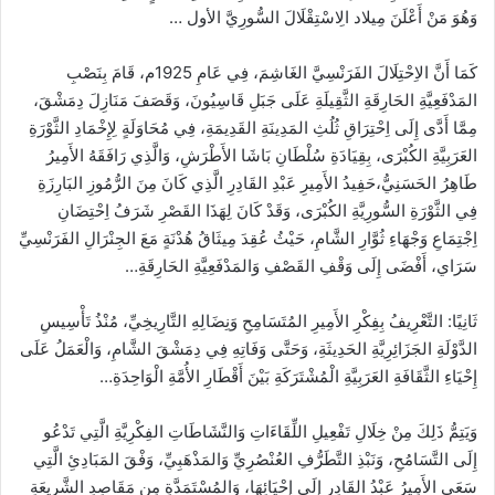
وَهُوَ مَنْ أَعْلَنَ مِيلاد الِاسْتِقْلَالَ السُّورِيَّ الأول …
كَمَا أَنَّ الاِحْتِلَالَ الفَرَنْسِيَّ الغَاشِمَ، فِي عَامِ 1925م، قَامَ بِنَصْبِ
المَدْفَعِيَّةِ الحَارِقَةِ الثَّقِيلَةِ عَلَى جَبَلِ قَاسِيُونَ، وَقَصَفَ مَنَازِلَ دِمَشْقَ،
مِمَّا أَدَّى إِلَى اِحْتِرَاقِ ثُلُثِ المَدِينَةِ القَدِيمَةِ، فِي مُحَاوَلَةٍ لِإِخْمَادِ الثَّوْرَةِ
العَرَبِيَّةِ الكُبْرَى، بِقِيَادَةِ سُلْطَانِ بَاشَا الأَطْرَشِ، وَالَّذِي رَافَقَهُ الأَمِيرُ
طَاهِرُ الحَسَنِيُّ،حَفِيدُ الأَمِيرِ عَبْدِ القَادِرِ
الَّذِي كَانَ مِنَ الرُّمُوزِ البَارِزَةِ
فِي الثَّوْرَةِ السُّورِيَّةِ الكُبْرَى، وَقَدْ كَانَ لِهَذَا القَصْرِ شَرَفُ اِحْتِضَانِ
اِجْتِمَاعِ وَجْهَاءِ ثُوَّارِ الشَّامِ، حَيْثُ عُقِدَ مِيثَاقُ هُدْنَةٍ مَعَ الجِنْرَالِ الفَرَنْسِيِّ
سَرَاي، أَفْضَى إِلَى وَقْفِ القَصْفِ وَالمَدْفَعِيَّةِ الحَارِقَةِ…
ثَانِيًا: التَّعْرِيفُ بِفِكْرِ الأَمِيرِ المُتَسَامِحِ
وَنِضَالِهِ التَّارِيخِيِّ، مُنْذُ تَأْسِيسِ
الدَّوْلَةِ الجَزَائِرِيَّةِ الحَدِيثَةِ، وَحَتَّى وَفَاتِهِ فِي دِمَشْقَ الشَّامِ، وَالْعَمَلُ عَلَى
إِحْيَاءِ الثَّقَافَةِ العَرَبِيَّةِ الْمُشْتَرَكَةِ بَيْنَ أَقْطَارِ الأُمَّةِ الْوَاحِدَةِ…
وَيَتِمُّ ذَلِكَ مِنْ خِلَالِ تَفْعِيلِ اللِّقَاءَاتِ وَالنَّشَاطَاتِ الفِكْرِيَّةِ الَّتِي تَدْعُو
إِلَى التَّسَامُحِ، وَنَبْذِ التَّطَرُّفِ العُنْصُرِيِّ وَالمَذْهَبِيِّ، وَفْقَ المَبَادِئِ الَّتِي
سَعَى الأَمِيرُ عَبْدُ القَادِرِ إِلَى إِحْيَائِهَا، وَالمُسْتَمَدَّةِ مِن مَقَاصِدِ الشَّرِيعَةِ