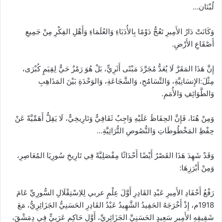
لُبْنَان…
وَكَانَتْ دَارُ الأَمِيرِ تَعُجُّ دَوْمًا بِالأُدَبَاءِ وَالعُلَمَاءِ وَأَهْلِ الفِكْرِ مِنْ جَمِيعِ
أَصْقَاعِ الأَرْضِ.
إِنَّ هَذَا المَقَرَّ لَا يُعَدُّ مُجَرَّدَ مَبْنًى أَثَرِيٍّ، بَلْ هُوَ رَمْزٌ حَيٌّ لِقِيَمٍ كُبْرَى،
مِثْلَ:الإِنسَانِيَّةِ، وَالتَّسَامُحِ، وَالشَّجَاعَةِ، وَالوَحْدَةِ بَيْنَ المَذَاهِبِ
وَالطَّوَائِفِ وَالأُمَمِ.
وَمِنْ هُنَا، فَإِنَّ الحِفَاظَ عَلَيْهِ وَاجِبٌ ثَقَافِيٌّ وَتَارِيخِيٌّ، لَا يَقِلُّ أَهَمِّيَّةً عَنْ
حِفْظِ المَخْطُوطَاتِ وَالنُّصُوصِ التُّرَاثِيَّةِ…
وَقَدْ شَهِدَ هَذَا القَصْرُ أَيْضًا أَحْدَاثًا مِفْصَلِيَّةً فِي تَارِيخِ سُورِيَا المُعَاصِرِ،
وَمِنْ أَبْرَزِهَا:
رَفْعُ أَحْفَادِ الأَمِيرِ عَبْدِ القَادِرِ أَوَّلَ عِلْمٍ عربي لِلاِسْتِقْلَالِ السُّورِيِّ عَامَ
1918م، إِذْ أَخْرَجَهُ الحَفِيدُ الشَّهِيدُ عَبْدُ القَادِرِ الحَسَنِيُّ الجَزَائِرِيُّ، مَعَ
شَقِيقِهِ الأَمِيرِ سَعِيدٍ الحَسَنِيِّ الجَزَائِرِيِّ، أَوَّلِ حَاكِمٍ عَرَبِيٍّ فِي دِمَشْقَ،