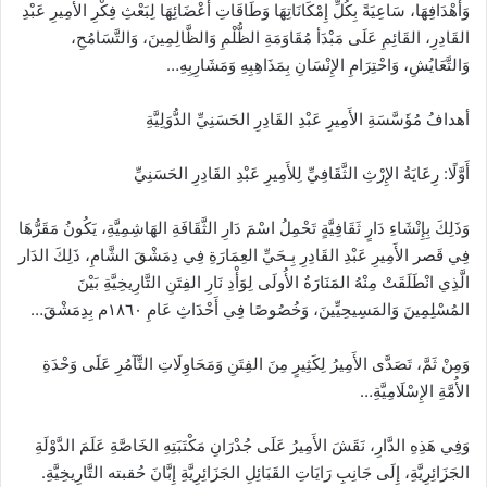
وَأَهْدَافِهَا، سَاعِيَةً بِكُلِّ إِمْكَانَاتِهَا وَطَاقَاتِ أَعْضَائِهَا لِبَعْثِ فِكْرِ الأَمِيرِ عَبْدِ
القَادِرِ، القَائِمِ عَلَى مَبْدَأ مُقَاوَمَةِ الظُّلْمِ وَالظَّالِمِينَ، وَالتَّسَامُحِ،
وَالتَّعَايُشِ، وَاحْتِرَامِ الإِنْسَانِ بِمَذَاهِبِهِ وَمَشَارِبِهِ…
أهدافُ مُؤَسَّسَةِ الأَمِيرِ عَبْدِ القَادِرِ الحَسَنِيِّ الدُّوَلِيَّةِ
أَوَّلًا: رِعَايَةُ الإِرْثِ الثَّقَافِيِّ لِلأَمِيرِ عَبْدِ القَادِرِ الحَسَنِيِّ
وَذَلِكَ بِإِنْشَاءِ دَارٍ ثَقَافِيَّةٍ تَحْمِلُ اسْمَ دَارِ الثَّقَافَةِ الهَاشِمِيَّةِ، يَكُونُ مَقَرُّهَا
فِي قَصر الأَمِيرِ عَبْدِ القَادِرِ بِـحَيِّ العِمَارَةِ فِي دِمَشْقَ الشَّامِ، ذَلِكَ الدَار
الَّذِي انْطَلَقَتْ مِنْهُ المَنَارَةُ الأُولَى لِوَأْدِ نَارِ الفِتَنِ التَّارِيخِيَّةِ بَيْنَ
المُسْلِمِينَ وَالمَسِيحِيِّينَ، وَخُصُوصًا فِي أَحْدَاثِ عَامِ ١٨٦٠م بِدِمَشْقَ…
وَمِنْ ثَمَّ، تَصَدَّى الأَمِيرُ لِكَثِيرٍ مِنَ الفِتَنِ وَمَحَاوِلَاتِ التَّآمُرِ عَلَى وَحْدَةِ
الأُمَّةِ الإِسْلَامِيَّةِ…
وَفِي هَذِهِ الدَّارِ، نَقَشَ الأَمِيرُ عَلَى جُدْرَانِ مَكْتَبَتِهِ الخَاصَّةِ عَلَمَ الدَّوْلَةِ
الجَزَائِرِيَّةِ، إِلَى جَانِبِ رَايَاتِ القَبَائِلِ الجَزَائِرِيَّةِ إِبَّانَ حُقبته التَّارِيخِيَّةِ.