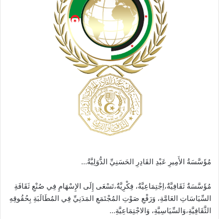
مُؤَسَّسَةُ الأَمِيرِ عَبْدِ القَادِرِ الحَسَنِيِّ الدُّوَلِيَّةُ…
مُؤَسَّسَةٌ ثَقَافِيَّةٌ،اِجْتِمَاعِيَّةٌ
، فِكْرِيَّةٌ،
تَسْعَى إِلَى الإِسْهَامِ فِي صُنْعِ ثَقَافَةِ
السِّيَاسَاتِ العَامَّةِ، وَرَفْعِ صَوْتِ المُجْتَمَعِ المَدَنِيِّ فِي المُطَالَبَةِ بِحُقُوقِهِ
الثَّقَافِيَّةِ،وَالسِّيَاسِيَّةِ، وَالاجْتِمَاعِيَّةِ…