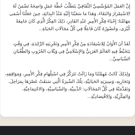
إِنَّ العَمَلَ المُؤَسَّسِيَّ الثَّقَافِيَّ يَتَطَلَّبُ خُطَّةَ عَمَلٍ وَاضِحَةً تَضْمَنُ لَهُ
الِاسْتِمْرَارَ وَالبَقَاءَ، وَهَذَا مَا سَعَيْنَا إِلَيْهِ مُنْذُ البِدَايَةِ، حِينَ جَعَلْنَا أَسْمَى
مَهَامِّنَا: إِحْيَاءَ فِكْرِ الأَمِيرِ عَبْدِ القَادِرِ، ذَلِكَ الفِكْرُ الَّذِي كَانَ جَامِعَةً
كُبْرَى، وَحُضُورُهُ كَانَ فَاعِلًا فِي كُلِّ مَجَالَاتِ الحَيَاةِ…
لَقَدْ آنَ الأَوَانُ لِلِاسْتِفَادَةِ مِنْ فِكْرِ الأَمِيرِ وَتَجْرِبَتِهِ الرَّائِدَةِ، فِي وَقْتٍ
يَتَخَبَّطُ فِيهِ العَالَمُ العَرَبِيُّ وَالإِسْلَامِيُّ فِي وَيْلَاتِ الحُرُوبِ وَالطُّغْيَانِ
السِّيَاسِيِّ…
وَلِذَلِكَ كَانَتْ مُهِمَّتُنَا وَمَا زَالَتْ تَتَرَكَّزُ فِي اسْتِلْهَامِ فِكْرِ الأَمِيرِ، وَمَوَاقِفِهِ،
وَتَجَارِبِهِ، وَسِيرَتِهِ الحَيَاتِيَّةِ، تِلْكَ السِّيرَةُ الَّتِي سَبَقَتْ عَصْرَهَا بِمَرَاحِلَ،
وَتَقَدَّمَتْهُ فِي كُلِّ المَجَالَاتِ: الدِّينِيَّةِ، وَالسِّيَاسِيَّةِ، وَالاجْتِمَاعِيَّةِ،
وَالفِكْرِيَّةِ، وَالِاقْتِصَادِيَّةِ…