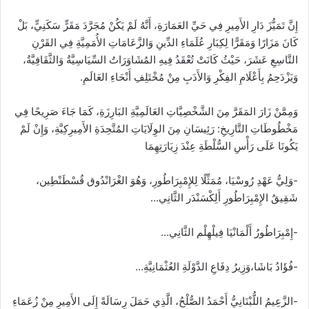
إِنَّ تَمَيُّزَ دَارِ الأَمِيرِ فِي حَيِّ العَمَارَةِ، أَنَّهُ لَمْ يَكُنْ مُجَرَّدَ مَقَرٍّ سَكَنِيٍّ، بَلْ
كَانَ مَزَارًا وَمَقَرًّا لِكِبَارِ عُلَمَاءِ الدِّينِ وَالزَّعَامَاتِ الأُمَمِيَّةِ فِي القَرْنِ
التَّاسِعِ عَشَرَ، حَيْثُ كَانَتْ تُعْقَدُ فِيهِ المُشَاوَرَاتُ السِّيَاسِيَّةُ وَالثَّقَافِيَّةُ،
وَيَزْدَحِمُ بِأَعْلَامِ الفِكْرِ وَالأَدَبِ مِنْ مُخْتَلِفِ أَنْحَاءِ العَالَمِ.
وَمِمَّنْ زَارَ المَقَرَّ مِنَ الشَّخْصِيَّاتِ العَالَمِيَّةِ البَارِزَةِ، كَمَا جَاءَ
صَرِيحًا فِي
مَخْطُوطَاتِ التَّارِيخِ: رَئِيسَانِ مِنَ الوِلَايَاتِ المُتَّحِدَةِ الأَمِيرِكِيَّةِ، وَإِنْ لَمْ
يَكُونَا عَلَى رَأْسِ السُّلْطَةِ عِنْدَ زِيَارَتِهِمَا
-وَلِيُّ عَهْدِ رُوسْيَا، مُمَثِّلًا لِلإِمْبِرَاطُورِ، وَهُوَ الغْرَانْدُوق قُسْطَنْطِين،
شَقِيقُ الإِمْبِرَاطُورِ أَلِكْسَنْدَر الثَّانِي…
-إِمْبِرَاطُورُ أَلْمَانْيَا فِيلْهِلْم الثَّانِي…
-فُؤَادُ بَاشَا،وَزِيرُ دِفَاعِ الدَّوْلَةِ العُثْمَانِيَّةِ…
-الزَّعِيمُ اللُّبْنَانِيُّ أَحْمَدُ الصُّلْحُ، الَّذِي حَمَلَ رِسَالَةً إِلَى الأَمِيرِ مِنْ زُعَمَاءِ