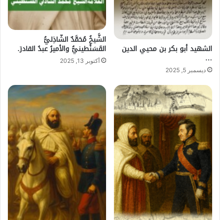
الشَّيخُ مُحَمَّدٌ الشّاذِليُّ
الشهيد أبو بكر بن محيي الدين
القَسَنْطينيُّ والأميرُ عبدُ القادرَ.
…
أكتوبر 13, 2025
ديسمبر 5, 2025