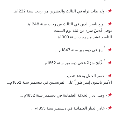
- ولد طابَ ثراه في الثالث والعشرين من رجب سنة 1222هـ
- بويع ناصر الدين في الثالث من رجب سنة 1248هـ
توفي قُدسّ سره من ليلة يوم السبت
التاسع عشر من رجب سنة 1300هـ
- أُسِرَ في ديسمبر سنة 1847م …
- أُطْلِقَ سَرَاحُهُ في ديسمبر سنة 1852م…
- حضر الحفل ودعمَ تنصيب
الأمير نابليون إمبراطوراً على الفرنسيين في ديسمبر سنة 1852م…
- وصل ديار الخلافة العثمانية في ديسمبر سنة 1852م …
- غادر الديار العثمانية في ديسمبر سنة 1855م…