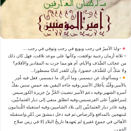
-ولدَ الأميرُ في رجب وبويع في رجب وتوفي في رجب …
– ثلاثة أزمان رجبية توافقت، وكأنها على موعد تلاقت، فهل كان ذلك
من عجائب الصُّدَف والأيام، أم هو مما جرت به المقادير والأقلام؟
ولا شكَّ أن للصُّدَف حضورا، وأن للقدر كتابًا مسطورا…
- ويسألونك عن ديسمبر، وما أدراك ما ديسمبر، فقل فيه غُدِر
بالأمير،وقُيِّد بأغلال الأسير،وفيه جاءه اليقين بعد خمسِ سنين بفكِّ
أسرهِ الشهير،وفيه دعمَ الأمير تنصيبَ الحُرُّ بنُ جزيرة الكورسيس
إمبراطوراً على الفرنسيس،وفيه انطلق منفي إلى ديار العثمانيِّين،
وفيه غادر ديار العثمانيِّين إلى بلاد الشاميين،وفيه استقبله اللُبنانيون
مُبتهجين بالمدافع والرصاص،ثم فيه دخل دمشقَ من دُمَّرِ،واستقبله
الأهالي في جموعٍ غفيرةٍ لم يَعهدها تاريخُ البلادِ إلا في زمن صلاح
الدين…