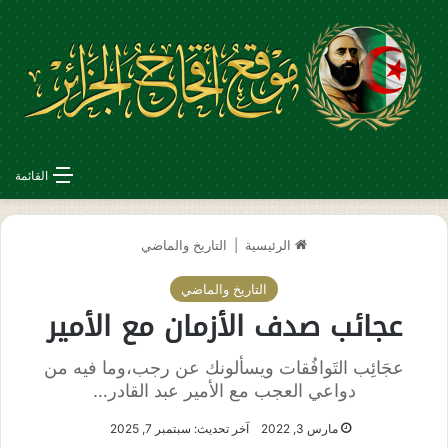
القائمة
الرئيسية
|
التاريخ والماضي
التاريخ والماضي
عجائب صدف الأزمان مع الأمير
عجَائِب التَوافُقات ويسألونك عن رجب،وما فيه من
دواعي العجب مع الأمير عبد القادر…
مارس 3, 2022
آخر تحديث: سبتمبر 7, 2025